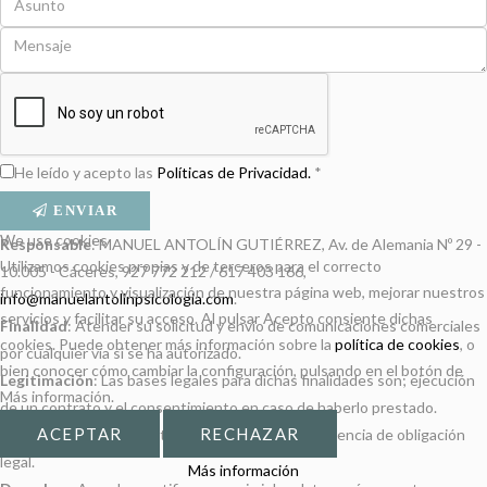
He leído y acepto las
Políticas de Privacidad.
*
ENVIAR
We use cookies
Responsable
: MANUEL ANTOLÍN GUTIÉRREZ, Av. de Alemania Nº 29 -
Utilizamos cookies propias y de terceros para el correcto
10.005 - Cáceres, 927 772 212 / 617 403 166,
funcionamiento y visualización de nuestra página web, mejorar nuestros
info@manuelantolinpsicologia.com
.
servicios y facilitar su acceso. Al pulsar Acepto consiente dichas
Finalidad
: Atender su solicitud y envío de comunicaciones comerciales
cookies. Puede obtener más información sobre la
política de cookies
, o
por cualquier vía si se ha autorizado.
bien conocer cómo cambiar la configuración, pulsando en el botón de
Legitimación
: Las bases legales para dichas finalidades son; ejecución
Más información.
de un contrato y el consentimiento en caso de haberlo prestado.
ACEPTAR
RECHAZAR
Destinatarios
: No existen cesiones salvo la existencia de obligación
legal.
Más información