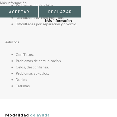
Más información.
Problemas con los hijos.
“Nido vacío”
ACEPTAR
RECHAZAR
Dificultades de comunicación.
Más información
Dificultades por separación y divorcio.
Adultos
Conflictos.
Problemas de comunicación.
Celos, desconfianza.
Problemas sexuales.
Duelos
Traumas
Modalidad
de ayuda