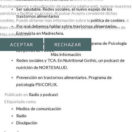
funcionamiento y visualización de nuestra página web, mejorar nuestros
Ser saludable. Redes sociales, el nuevo espejo de los
servicios y facilitar su acceso. Al pulsar Acepto consiente dichas
trastornos alimentarios
cookies. Puede obtener más información sobre la
política de cookies
, o
Por qué debemos hablar sobre trastornos alimentarios.
bien conocer cómo cambiar la configuración, pulsando en el botón de
Entrevista en Madresfera.
Más información.
Imagen personal y redes sociales. En programa de Psicología
ACEPTAR
RECHAZAR
Las perras de Pavlov.
Más información
Redes sociales y TCA. En Nutritional Gothic, un podcast de
nutrición de NORTESALUD.
Prevención en trastornos alimentarios. Programa de
psicología PSICOFLIX.
Publicado en
Radio y podcast
Etiquetado como
Medios de comunicación
Radio
Divulgación